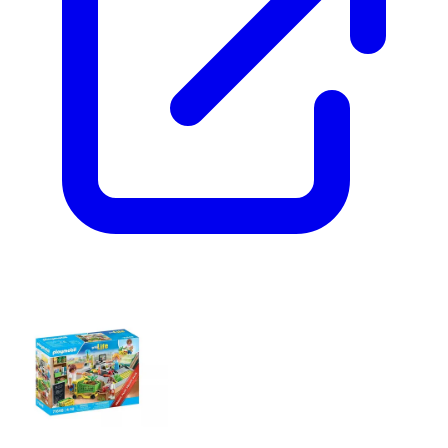
My Life Caisse De Paiement Supermarché 71648
Multicolore
Playmobil
28.99
EUR
Voir le prix