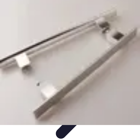
Shop Supermarché
Conseils d'Achat
Astuces et conseils
Économie et Budget
Astuces
d'achat
Tendances
Shop Supermarché