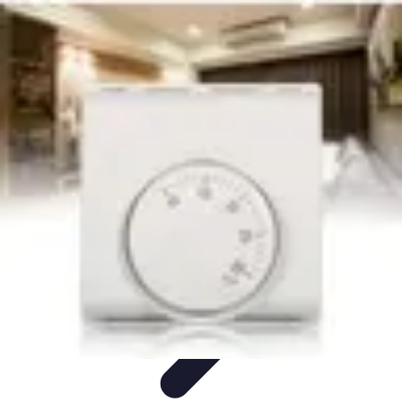
Shop Supermarché
Conseils d'Achat
Astuces et conseils
Économie et Budget
Astuces
d'achat
Tendances
Shop Supermarché