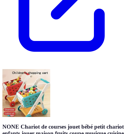
NONE Chariot de courses jouet bébé petit chariot
enfants jouer maison fruits coupe musique cuisine