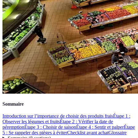
Sommaire
Introduction sur l’importance de choisir des produits frais
Étape 1 :
Observer les légumes et fruits
Étape 2 : Vérifier la date de
péremption
Étape 3 : Choisir de saison
Étape 4 : Sentir et palper
Étape
5 : Se rappeler des pièges à éviter
Checklist avant achat
Glossaire