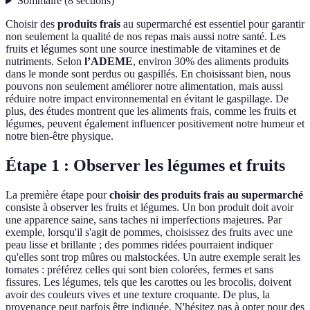
Sommaire
(
8
sections
)
Choisir des
produits frais
au supermarché est essentiel pour garantir
non seulement la qualité de nos repas mais aussi notre santé. Les
fruits et légumes sont une source inestimable de vitamines et de
nutriments. Selon
l’ADEME
, environ 30% des aliments produits
dans le monde sont perdus ou gaspillés. En choisissant bien, nous
pouvons non seulement améliorer notre alimentation, mais aussi
réduire notre impact environnemental en évitant le gaspillage. De
plus, des études montrent que les aliments frais, comme les fruits et
légumes, peuvent également influencer positivement notre humeur et
notre bien-être physique.
Étape 1 : Observer les légumes et fruits
La première étape pour
choisir des produits frais au supermarché
consiste à observer les fruits et légumes. Un bon produit doit avoir
une apparence saine, sans taches ni imperfections majeures. Par
exemple, lorsqu'il s'agit de pommes, choisissez des fruits avec une
peau lisse et brillante ; des pommes ridées pourraient indiquer
qu'elles sont trop mûres ou malstockées. Un autre exemple serait les
tomates : préférez celles qui sont bien colorées, fermes et sans
fissures. Les légumes, tels que les carottes ou les brocolis, doivent
avoir des couleurs vives et une texture croquante. De plus, la
provenance peut parfois être indiquée. N'hésitez pas à opter pour des