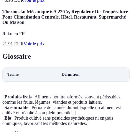
45.95
EUR
Voir le prix
Thermostat Mécanique 6 A 220 V, Régulateur De Température
Pour Climatisation Centrale, Hôtel, Restaurant, Supermarché
Ou Maison
Rakuten FR
21.91
EUR
Voir le prix
Glossaire
Terme
Définition
|
Produits frais
| Aliments non transformés, souvent périssables,
comme les fruits, légumes, viandes et produits laitiers.
|
Saisonnalité
| Période de l'année durant laquelle un aliment est
cultivé ou récolté à son plein potentiel. |
|
Bio
| Produit cultivé sans pesticides synthétiques ni engrais
chimiques, favorisant les méthodes naturelles.