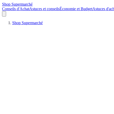
Shop Supermarché
Conseils d'Achat
Astuces et conseils
Économie et Budget
Astuces d'ach
Shop Supermarché