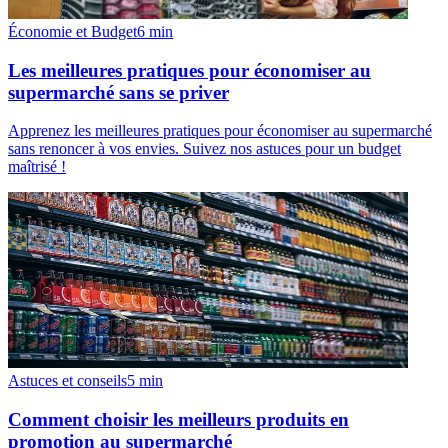
Économie et Budget
6
min
Les meilleures pratiques pour économiser au
supermarché sans se priver
Apprenez les meilleures pratiques pour économiser au supermarché
sans renoncer à vos envies. Suivez nos astuces pour un budget
maîtrisé !
Astuces et conseils
5
min
Comment choisir les meilleurs produits en
promotion au supermarché