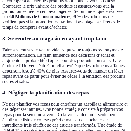
encourager à acheter des produits dont nous n'avons pas besoin.
Comparez le prix unitaire des produits et assurez-vous que la
promotion est réellement avantageuse. Selon une enquête réalisée
par
60 Millions de Consommateurs
, 30% des acheteurs ne
vérifient pas si la promotion est vraiment avantageuse. Prenez le
temps de comparer avant d’acheter.
3. Se rendre au magasin en ayant trop faim
Faire ses courses le ventre vide est presque toujours synonyme de
surconsommation. La faim influence nos décisions d’achat et
augmente la probabilité d'opter pour des produits non sains. Une
étude de l’Université de Cornell a révélé que les acheteurs affamés
dépensent jusqu’à 40% de plus. Assurez-vous de manger un léger
repas avant de partir pour éviter de céder à la tentation des produits
sucrés et salés.
4. Négliger la planification des repas
Ne pas planifier vos repas peut entraîner un gaspillage alimentaire et
des dépenses inutiles. Une bonne stratégie consiste à préparer vos
repas pour la semaine à venir. Cela vous aidera non seulement à
établir une liste de courses précise mais aussi à acheter des
ingrédients frais plutôt que des articles transformés. Une étude de
l’
INSEE
a montré que les ménages français jettent en moyenne 29