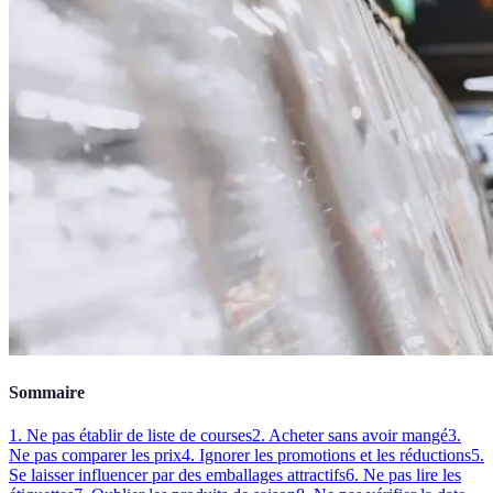
Sommaire
1. Ne pas établir de liste de courses
2. Acheter sans avoir mangé
3.
Ne pas comparer les prix
4. Ignorer les promotions et les réductions
5.
Se laisser influencer par des emballages attractifs
6. Ne pas lire les