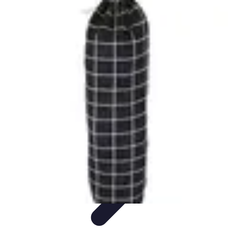
Shop Supermarché
Conseils d'Achat
Astuces et conseils
Économie et Budget
Astuces
d'achat
Tendances
Shop Supermarché