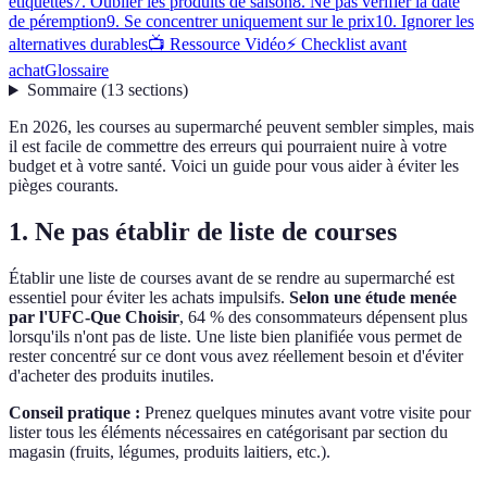
étiquettes
7. Oublier les produits de saison
8. Ne pas vérifier la date
de péremption
9. Se concentrer uniquement sur le prix
10. Ignorer les
alternatives durables
📺 Ressource Vidéo
⚡ Checklist avant
achat
Glossaire
Sommaire
(
13
sections
)
En 2026, les courses au supermarché peuvent sembler simples, mais
il est facile de commettre des erreurs qui pourraient nuire à votre
budget et à votre santé. Voici un guide pour vous aider à éviter les
pièges courants.
1. Ne pas établir de liste de courses
Établir une liste de courses avant de se rendre au supermarché est
essentiel pour éviter les achats impulsifs.
Selon une étude menée
par l'UFC-Que Choisir
, 64 % des consommateurs dépensent plus
lorsqu'ils n'ont pas de liste. Une liste bien planifiée vous permet de
rester concentré sur ce dont vous avez réellement besoin et d'éviter
d'acheter des produits inutiles.
Conseil pratique :
Prenez quelques minutes avant votre visite pour
lister tous les éléments nécessaires en catégorisant par section du
magasin (fruits, légumes, produits laitiers, etc.).