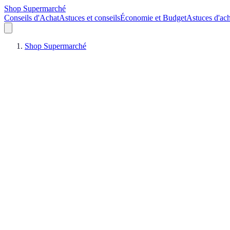
Shop Supermarché
Conseils d'Achat
Astuces et conseils
Économie et Budget
Astuces d'ach
Shop Supermarché