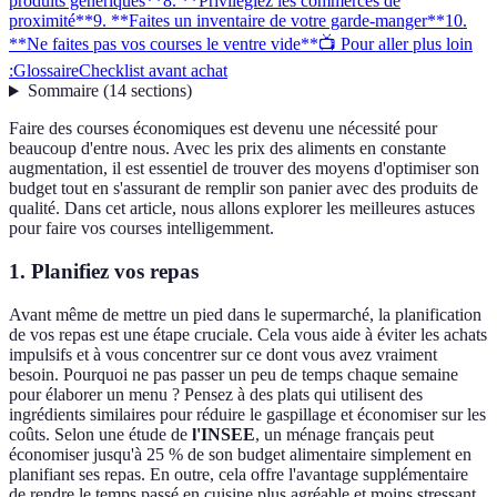
produits génériques**
8. **Privilégiez les commerces de
proximité**
9. **Faites un inventaire de votre garde-manger**
10.
**Ne faites pas vos courses le ventre vide**
📺 Pour aller plus loin
:
Glossaire
Checklist avant achat
Sommaire
(
14
sections
)
Faire des courses économiques est devenu une nécessité pour
beaucoup d'entre nous. Avec les prix des aliments en constante
augmentation, il est essentiel de trouver des moyens d'optimiser son
budget tout en s'assurant de remplir son panier avec des produits de
qualité. Dans cet article, nous allons explorer les meilleures astuces
pour faire vos courses intelligemment.
1.
Planifiez vos repas
Avant même de mettre un pied dans le supermarché, la planification
de vos repas est une étape cruciale. Cela vous aide à éviter les achats
impulsifs et à vous concentrer sur ce dont vous avez vraiment
besoin. Pourquoi ne pas passer un peu de temps chaque semaine
pour élaborer un menu ? Pensez à des plats qui utilisent des
ingrédients similaires pour réduire le gaspillage et économiser sur les
coûts. Selon une étude de
l'INSEE
, un ménage français peut
économiser jusqu'à 25 % de son budget alimentaire simplement en
planifiant ses repas. En outre, cela offre l'avantage supplémentaire
de rendre le temps passé en cuisine plus agréable et moins stressant.