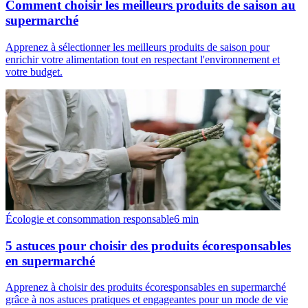
Comment choisir les meilleurs produits de saison au
supermarché
Apprenez à sélectionner les meilleurs produits de saison pour
enrichir votre alimentation tout en respectant l'environnement et
votre budget.
Écologie et consommation responsable
6
min
5 astuces pour choisir des produits écoresponsables
en supermarché
Apprenez à choisir des produits écoresponsables en supermarché
grâce à nos astuces pratiques et engageantes pour un mode de vie