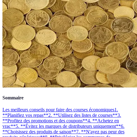
Sommaire
Les meilleurs conseils pour faire des courses économiques
1.
**Planifiez vos repas**
2. **Utilisez des listes de courses**
3.
**Profitez des promotions et des coupons**
4. **Achetez en
vrac**
5. **Évitez les marques de distributeurs uniquement**
6.
**Choisissez des produits de saison**
7. **N'ayez pas peur des