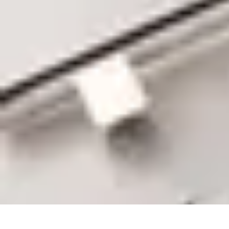
Shop Supermarché
Conseils d'Achat
Astuces et conseils
Économie et Budget
Astuces d'ach
Shop Supermarché