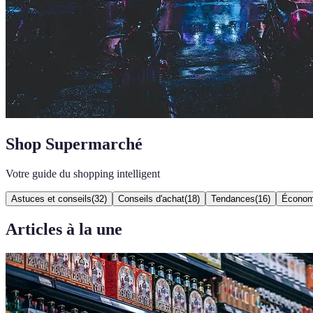
Shop Supermarché
Votre guide du shopping intelligent
Astuces et conseils
(
32
)
Conseils d'achat
(
18
)
Tendances
(
16
)
Économ
Articles à la une