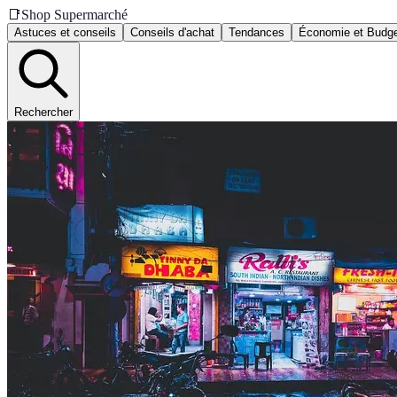
📑
Shop Supermarché
Astuces et conseils
Conseils d'achat
Tendances
Économie et Budg
Rechercher