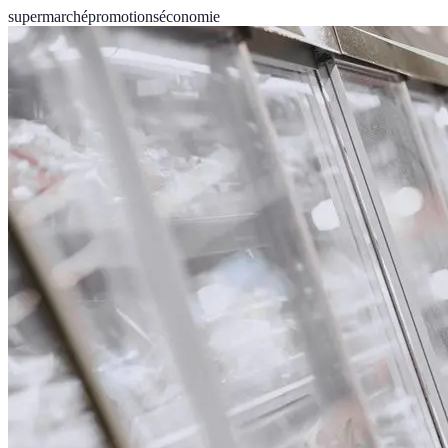
supermarché
promotions
économie