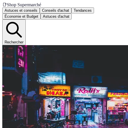
📑
Shop Supermarché
Astuces et conseils
Conseils d'achat
Tendances
Économie et Budget
Astuces d'achat
Rechercher