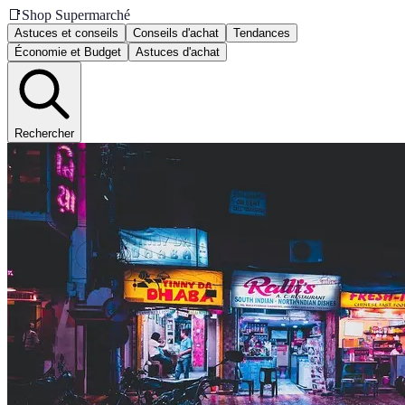
📑
Shop Supermarché
Astuces et conseils
Conseils d'achat
Tendances
Économie et Budget
Astuces d'achat
Rechercher