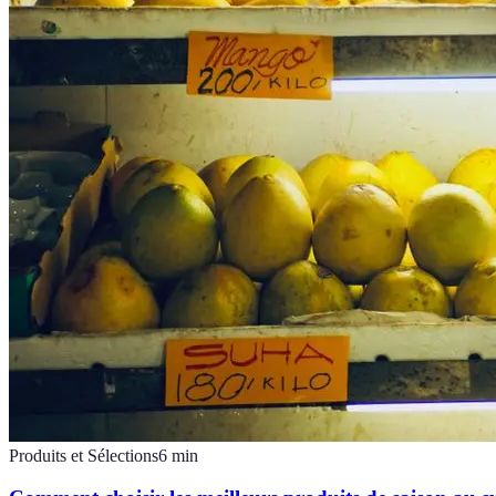
Produits et Sélections
6
min