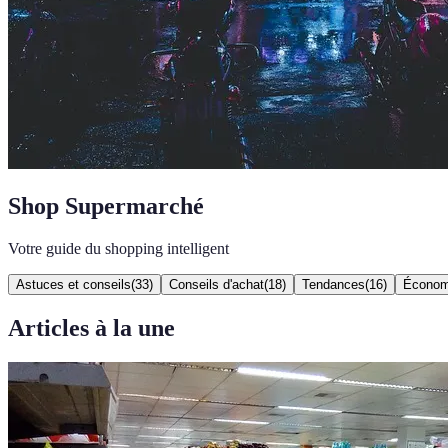
Shop Supermarché
Votre guide du shopping intelligent
Astuces et conseils
(
33
)
Conseils d'achat
(
18
)
Tendances
(
16
)
Économ
Articles à la une