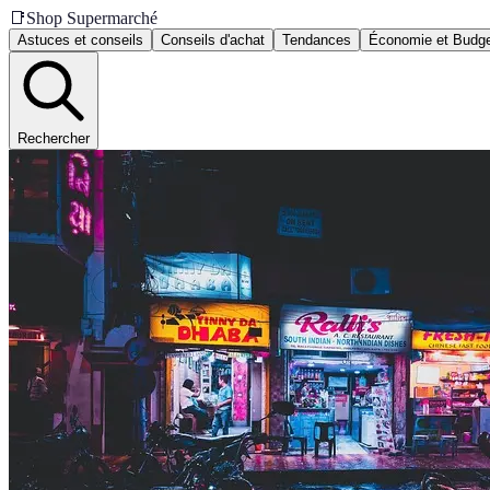
📑
Shop Supermarché
Astuces et conseils
Conseils d'achat
Tendances
Économie et Budg
Rechercher