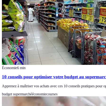
Économie
6
min
10 conseils pour optimiser votre budget au supermar
Apprenez à maîtriser vos achats avec ces 10 conseils pratiques pour o
budget supermarché
économie
courses