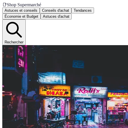
📑
Shop Supermarché
Astuces et conseils
Conseils d'achat
Tendances
Économie et Budget
Astuces d'achat
Rechercher